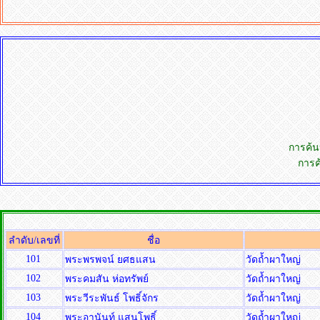
การค้
การ
ลำดับ/เลขที่
ชื่อ
101
พระพรพจน์ ยศธแสน
วัดถ้ำผาใหญ่
102
พระคมสัน ห่อทรัพย์
วัดถ้ำผาใหญ่
103
พระวีระพันธ์ โพธิ์จักร
วัดถ้ำผาใหญ่
104
พระอานันท์ แสนโพธิ์
วัดถ้ำผาใหญ่