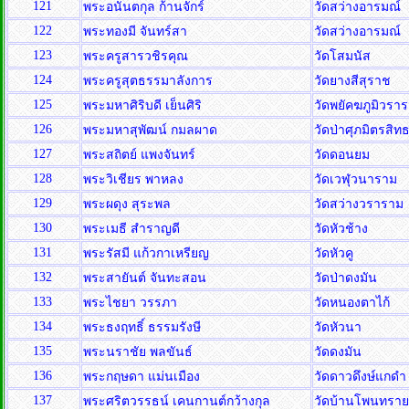
121
พระอนันตกุล ก้านจักร์
วัดสว่างอารมณ์
122
พระทองมี จันทร์สา
วัดสว่างอารมณ์
123
พระครูสารวชิรคุณ
วัดโสมนัส
124
พระครูสุตธรรมาลังการ
วัดยางสีสุราช
125
พระมหาศิริบดี เย็นศิริ
วัดพยัคฆภูมิวรา
126
พระมหาสุพัฒน์ กมลผาด
วัดป่าศุภมิตรสิ
127
พระสถิตย์ แพงจันทร์
วัดดอนยม
128
พระวิเชียร พาหลง
วัดเวฬุวนาราม
129
พระผดุง สุระพล
วัดสว่างวราราม
130
พระเมธี สำราญดี
วัดหัวช้าง
131
พระรัสมี แก้วกาเหรียญ
วัดหัวคู
132
พระสายันต์ จันทะสอน
วัดป่าดงมัน
133
พระไชยา วรรภา
วัดหนองตาไก้
134
พระธงฤทธิ์ ธรรมรังษี
วัดหัวนา
135
พระนราชัย พลขันธ์
วัดดงมัน
136
พระกฤษดา แม่นเมือง
วัดดาวดึงษ์แกด
137
พระศริตวรรธน์ เคนกานต์กว้างกุล
วัดบ้านโพนทรา