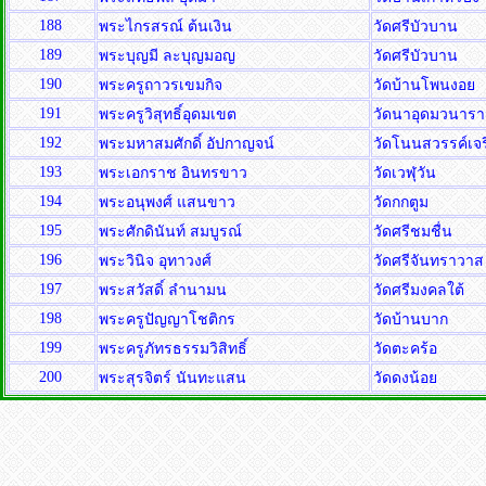
188
พระไกรสรณ์ ต้นเงิน
วัดศรีบัวบาน
189
พระบุญมี ละบุญมอญ
วัดศรีบัวบาน
190
พระครูถาวรเขมกิจ
วัดบ้านโพนงอย
191
พระครูวิสุทธิ์อุดมเขต
วัดนาอุดมวนาร
192
พระมหาสมศักดิ์ อัปกาญจน์
วัดโนนสวรรค์เจ
193
พระเอกราช อินทรขาว
วัดเวฬุวัน
194
พระอนุพงศ์ แสนขาว
วัดกกตูม
195
พระศักดินันท์ สมบูรณ์
วัดศรีชมชื่น
196
พระวินิจ อุทาวงศ์
วัดศรีจันทราวา
197
พระสวัสดิ์ ลำนามน
วัดศรีมงคลใต้
198
พระครูปัญญาโชติกร
วัดบ้านบาก
199
พระครูภัทรธรรมวิสิทธิ์
วัดตะคร้อ
200
พระสุรจิตร์ นันทะแสน
วัดดงน้อย