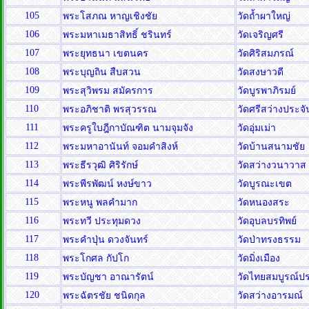
105
พระโสภณ หาญเชิงชัย
วัดถ้ำผาใหญ่
106
พระมหาเมธาสิทธิ์ ชรินทร์
วัดเจริญศรี
107
พระยุทธนา เขตนคร
วัดศิริสมภรณ์
108
พระบุญถิน สืบสวน
วัดสงษาวดี
109
พระสุวิพรม สมัครการ
วัดบูรพาภิรมย์
110
พระอภิชาติ พรสุวรรณ
วัดศรีสว่างประ
111
พระครูใบฎีกาบัณฑิต นามจุมจัง
วัดอุ่มเม่า
112
พระมหาอานันท์ จอมคำสิงห์
วัดบ้านสนามชัย
113
พระธีรวุฒิ ศิริรักษ์
วัดสว่างวนาวาส
114
พระพีรพัฒน์ หงษ์ขาว
วัดบูรณะเขต
115
พระหนู พลคำมาก
วัดหนองสระ
116
พระทวี ประทุมดวง
วัดอุบลบรทิพย์
117
พระคำปุ่น ดวงจันทร์
วัดป่าทรงธรรม
118
พระโกศล กัปโก
วัดมิ่งเมือง
119
พระบัญชา อาณารัตน์
วัดไทยสมบูรณ์ป
120
พระฉัตรชัย ชนิดกุล
วัดสว่างอารมณ์