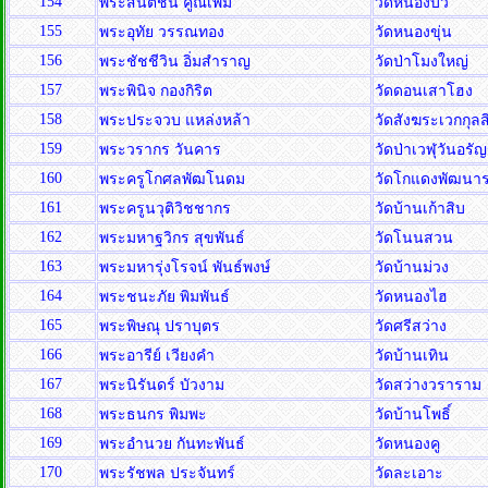
154
พระสันติชน คูณเพิ่ม
วัดหนองบัว
155
พระอุทัย วรรณทอง
วัดหนองขุ่น
156
พระชัชชีวิน อิ่มสำราญ
วัดป่าโมงใหญ่
157
พระพินิจ กองกิริต
วัดดอนเสาโฮง
158
พระประจวบ แหล่งหล้า
วัดสังฆระเวกกุลส
159
พระวรากร วันคาร
วัดป่าเวฬุวันอร
160
พระครูโกศลพัฒโนดม
วัดโกแดงพัฒนา
161
พระครูนวุติวิชชากร
วัดบ้านเก้าสิบ
162
พระมหาฐวิกร สุขพันธ์
วัดโนนสวน
163
พระมหารุ่งโรจน์ พันธ์พงษ์
วัดบ้านม่วง
164
พระชนะภัย พิมพันธ์
วัดหนองไฮ
165
พระพิษณุ ปราบุตร
วัดศรีสว่าง
166
พระอารีย์ เวียงคำ
วัดบ้านเทิน
167
พระนิรันดร์ บัวงาม
วัดสว่างวราราม
168
พระธนกร พิมพะ
วัดบ้านโพธิ์
169
พระอำนวย กันทะพันธ์
วัดหนองคู
170
พระรัชพล ประจันทร์
วัดละเอาะ