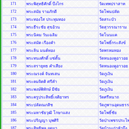
171
พระพิสุทธิศักดิ์ บึงไกร
วัดเทพปราสาท
172
พระสมัย รามภักดี
วัดโพนปลัด
173
พระทองใส ประทุมทอง
วัดสระบัว
174
พระธีระชัย สุขอ้วน
วัดสุวรรณาราม
175
พระนิคม วันเฉลิม
วัดโนนแค
176
พระสมัต เรืองคำ
วัดโพธิ์กระสังข์
177
พระลิน มนต์ทอง
วัดพรหมทอง
178
พระทนงศักดิ์ แซ่ตั๊น
วัดหนองคูอาวอย
179
พระสรายุทธ คำเสียง
วัดหนองคูอาวอย
180
พระณรงค์ จันทเสน
วัดภูเงิน
181
พระคมจิตติ ศรีคำ
วัดภูเงิน
182
พระพงษ์พิทักษ์ มีชัย
วัดภูเงิน
183
พระครูประสิทธิ์เจติยาทร
วัดศรีหนาถ
184
พระปลัดณภสิช
วัดภูพานอุดมธร
185
พระมหาชัยวุฒิ โกษาแสง
วัดโพธิ์ชัย
186
พระปริญญา บุพศิริ
วัดป่าเพชรประไ
187
พระสิทธิพล อุดมา
วัดบ้านเก่าหัวบึง