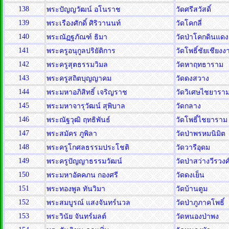
138
พระปัญญวัฒน์ อโนราช
วัดศรีสวัสดิ์
139
พระเรืองศักดิ์ ศิริวานนท์
วัดโคกลี่
140
พระณัฏฐภัณฑ์ ธิมา
วัดป่าโคกดินแด
141
พระครูอนุกูลปริยัติการ
วัดโพธิ์ชัยเชียง
142
พระครูสุตธรรมวิมล
วัดหาฤทธาราม
143
พระครูสถิตบุญญาคม
วัดดงสวาง
144
พระมหาอภิสิทธิ์ เจริญราช
วัดวิเศษไชยารา
145
พระมหาจารุวัฒน์ สุพิบาล
วัดกลาง
146
พระณัฐวุฒิ ฤทธิพันธ์
วัดโพธิ์ไชยารา
147
พระสมัคร ภูพิลา
วัดป่าพรหมนิมิต
148
พระครูโกศลธรรมประโชติ
วัดวารีอุดม
149
พระครูปัญญาธรรมวัฒน์
วัดป่าสว่างวีรวงศ
150
พระมหาอัคคภน กองศรี
วัดดงเย็น
151
พระทองพูล ทันวิมา
วัดบ้านตูม
152
พระสมบูรณ์ แสงจันทร์นวล
วัดป่าภูภาคโพธิ์
153
พระวินัย จันทร์มลต์
วัดหนองป่าพง