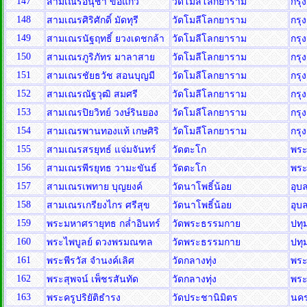
147
สามเณรอนุชา ข้อแก้ว
วัดโมลีโลกยาราม
กรุ
148
สามเณรศิริศักดิ์ มัดทุรี
วัดโมลีโลกยาราม
กรุ
149
สามเณรนัฐฤทธิ์ ยวงเดชกล้า
วัดโมลีโลกยาราม
กรุ
150
สามเณรภูริภัทร มาลาสาย
วัดโมลีโลกยาราม
กรุ
151
สามเณรชัยธวัช สอนบุญมี
วัดโมลีโลกยาราม
กรุ
152
สามเณรณัฐวุฒิ สมศรี
วัดโมลีโลกยาราม
กรุ
153
สามเณรปิยวิทย์ วงษ์รินยอง
วัดโมลีโลกยาราม
กรุ
154
สามเณรพานทองแท้ เกษศิริ
วัดโมลีโลกยาราม
กรุ
155
สามเณรสรยุทธ์ แจ่มจันทร์
วัดตะโก
พระ
156
สามเณรพีรยุทธ วามะขันธ์
วัดตะโก
พระ
157
สามเณรเพทาย บุญยงค์
วัดนาโพธิ์น้อย
อุบ
158
สามเณรเกรียงไกร ศรีสุข
วัดนาโพธิ์น้อย
อุบ
159
พระมหาศรายุทธ กล่ำอินทร์
วัดพระธรรมกาย
ปทุ
160
พระไพบูลย์ ดวงพรมณฑล
วัดพระธรรมกาย
ปทุ
161
พระพีรวัส จำนงค์เลิศ
วัดกลางทุ่ง
พระ
162
พระสุพจน์ เพ็ชรสันทัด
วัดกลางทุ่ง
พระ
163
พระครูปริยัติธำรง
วัดประชานิมิตร
นค