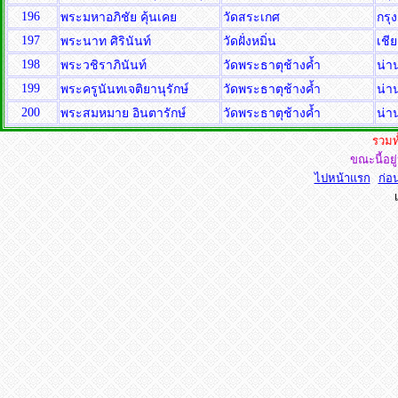
196
พระมหาอภิชัย คุ้นเคย
วัดสระเกศ
กรุ
197
พระนาท ศิรินันท์
วัดฝั่งหมิ่น
เชี
198
พระวชิราภินันท์
วัดพระธาตุช้างค้ำ
น่า
199
พระครูนันทเจติยานุรักษ์
วัดพระธาตุช้างค้ำ
น่า
200
พระสมหมาย อินตารักษ์
วัดพระธาตุช้างค้ำ
น่า
รวมท
ขณะนี้อยู
ไปหน้าแรก
ก่อน