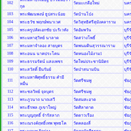
102
วัดมะเกลือใหม่
นค
กุล
103
พระพัฒนพงษ์ ธูปสระน้อย
วัดบ้านโป่ง
นค
104
พระธวัช พฤกษ์พนาเวศ
วัดวิสุทธิศรีสุมังคลาราม
นค
105
พระครูปลัดเอกชัย ปะริเวทัง
วัดอัมพวัน
บุรี
106
พระมหาสุวิทย์ นาลาด
วัดสว่างโพธิ์
บุรี
107
พระมหาจำลอง สายบุตร
วัดพนมดินสุวรรณาราม
บุรี
108
พระอนน นาคประโคน
วัดหนองไม้งาม1
บุรี
109
พระธรรมรัตน์ แสงเพชร
วัดใหม่ประชานิมิตร
บุรี
110
พระสวัสดิ์ ยืนรัมย์
วัดป่าสนามบิน
บุรี
พระมหาพิศุทธิ์ธรรม คำมี
111
วัดศรีชมพู
ชัยภ
หมื่น
112
พระชลวิทย์ จุลบุตร
วัดศรีชมพู
ชัยภ
113
พระภูวนาถ นาถเสวี
วัดสมสะอาด
ชัยภ
114
พระธีรพล ภูเขาใหญ่
วัดศิลาดาด
ชัยภ
115
พระบุญฤทธิ์ จำรัสลาภ
วัดดาวเรือง
ชัยภ
116
พระณรงค์ฤทธิ์เทพ พุทธโค
วัดคลองลี่
ชัยภ
117