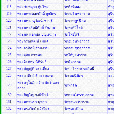
พระมานพ ผิวผ่อง
วัดสามัคคีธรรม
ชัยภ
118
พระชัยพฤกษ คุ้มไพร
วัดสิงห์ทอง
ชัยภ
119
พระมหาเทอดศักดิ์ ถูกจิตร
วัดอมรินทราราม
สุริ
120
พระมหาอนุวัฒน์ ชาบุรี
วัดราษฎร์นิยม
สุริ
121
พระมหาสิทธิศักดิ์ รักงาม
วัดทุ่งศิวิไลย์
สุริ
122
พระมหาเอกพล บุญเหมาะ
วัดโพธิ์ศรี
สุริ
123
พระกรณพัฒน์ เมินดี
วัดอมรินทราวารี
สุริ
124
พระอาทิตย์ สวนงาม
วัดจอมสุทธาวาส
สุริ
125
พระอุทัย กาฬพัน
วัดใต้บูรพาราม
สุริ
126
พระจิรภัทร นิติรัมย์
วัดศีลาราม
สุริ
127
พระบัญญัติ ตรงเที่ยง
วัดป่าโยธาประสิทธิ์
สุริ
128
พระอาทิตย์ รักความสุข
วัดเทพนิมิตร
ฉะเ
พระครูใบฎีกาจักรพันธ์ แสง
129
วัดท่าจัด
สุพ
สว่าง
130
พระภิญโญ วงพิทักษ์
วัดสวนไทรวนาราม
สุพ
131
พระมหานรา พุทธา
วัดทุ่งนาวราราม
กาญ
132
พระทรงวิทย์ แจ้งจิตร
วัดพุตะเคียน
กาญ