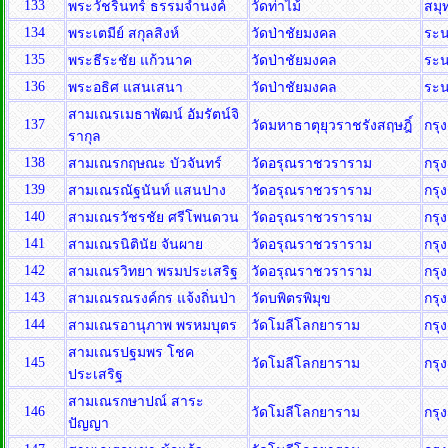
133
พระวัชรินทร์ ธรรมจำนงค์
วัดท่าไม้
สม
134
พระเตมีย์ สกุลสิงห์
วัดป่าชัยมงคล
ระ
135
พระธีระชัย แก้วนาค
วัดป่าชัยมงคล
ระ
136
พระอธิศ แสนเสนา
วัดป่าชัยมงคล
ระ
สามเณรเมธาพัฒน์ อัมรัตน์จิ
137
วัดมหาธาตุยุวราชรังสฤษฎิ์
กรุ
รากุล
138
สามเณรกฤษณะ บัวจันทร์
วัดอรุณราชวราราม
กรุ
139
สามเณรณัฐนันท์ แสนปาง
วัดอรุณราชวราราม
กรุ
140
สามเณรวัชรชัย ศรีโพนดวน
วัดอรุณราชวราราม
กรุ
141
สามเณรนิตินัย จันผาย
วัดอรุณราชวราราม
กรุ
142
สามเณรวิทยา พรมประเสริฐ
วัดอรุณราชวราราม
กรุ
143
สามเณรณรงค์กร แจ้งถิ่นป่า
วัดบพิตรพิมุข
กรุ
144
สามเณรอานุภาพ พรหมบุตร
วัดโมลีโลกยาราม
กรุ
สามเณรปฐมพร โชค
145
วัดโมลีโลกยาราม
กรุ
ประเสริฐ
สามเณรกษาปณ์ สาระ
146
วัดโมลีโลกยาราม
กรุ
ปัญญา