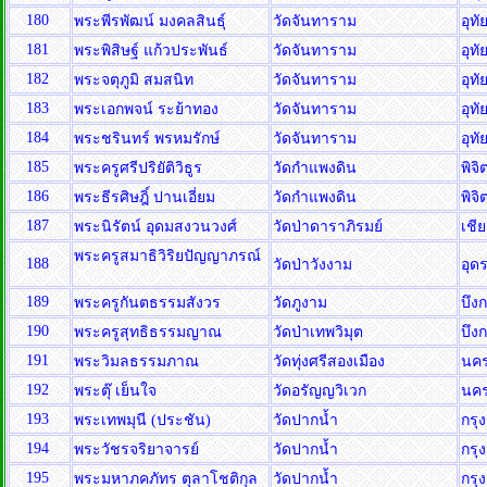
180
พระพีรพัฒน์ มงคลสินธุ์
วัดจันทาราม
อุท
181
พระพิสิษฐ์ แก้วประพันธ์
วัดจันทาราม
อุท
182
พระจตุภูมิ สมสนิท
วัดจันทาราม
อุท
183
พระเอกพจน์ ระย้าทอง
วัดจันทาราม
อุท
184
พระชรินทร์ พรหมรักษ์
วัดจันทาราม
อุท
185
พระครูศรีปริยัติวิธูร
วัดกำแพงดิน
พิจ
186
พระธีรศิษฎิ์ ปานเอี่ยม
วัดกำแพงดิน
พิจ
187
พระนิรัตน์ อุดมสงวนวงศ์
วัดป่าดาราภิรมย์
เชี
พระครูสมาธิวิริยปัญญาภรณ์
188
วัดป่าวังงาม
อุด
189
พระครูกันตธรรมสังวร
วัดภูงาม
บึง
190
พระครูสุทธิธรรมญาณ
วัดป่าเทพวิมุต
บึง
191
พระวิมลธรรมภาณ
วัดทุ่งศรีสองเมือง
นค
192
พระตุ๊ เย็นใจ
วัดอรัญญวิเวก
นค
193
พระเทพมุนี (ประชัน)
วัดปากน้ำ
กรุ
194
พระวัชรจริยาจารย์
วัดปากน้ำ
กรุ
195
พระมหาภคภัทร ตุลาโชติกุล
วัดปากน้ำ
กรุ