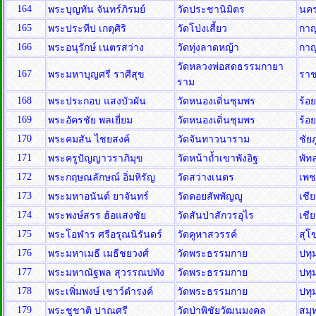
164
พระบุญทัน จันทร์ภิรมย์
วัดประชานิมิตร
นค
165
พระประทีป เกตุศิริ
วัดโป่งเสี้ยว
กาญ
166
พระอนุรักษ์ เนตรสว่าง
วัดทุ่งลาดหญ้า
กาญ
วัดหลวงพ่อสดธรรมกายา
167
พระมหาบุญศรี ราศีสุข
ราช
ราม
168
พระประกอบ แสงบัวผัน
วัดหนองเดิ่นชุมพร
ร้อ
169
พระอัครชัย พลเยี่ยม
วัดหนองเดิ่นชุมพร
ร้อ
170
พระคมสัน ไชยสงค์
วัดจันทาวนาราม
ชัยภ
171
พระครูปัญญาวราภิมุข
วัดหน้าถ้ำเขาพังอิฐ
พัท
172
พระกฤษณลักษณ์ อิ่มหิรัญ
วัดสว่างเนตร
เพช
173
พระมหาอนันต์ ยาจันทร์
วัดดอยสัพพัญญู
เชี
174
พระพงษ์สรร ฮ้อแสงชัย
วัดสันป่าสักวรอุไร
เชี
175
พระโอฬาร ศรีอรุณนิรันดร์
วัดคูหาสวรรค์
สุโ
176
พระมหาเมธี เมธีชยวงศ์
วัดพระธรรมกาย
ปทุ
177
พระมหาณัฐพล สุวรรณปทัง
วัดพระธรรมกาย
ปทุ
178
พระเพิ่มพงษ์ เชาว์ดำรงค์
วัดพระธรรมกาย
ปทุ
179
พระชูชาติ ปาณศรี
วัดป่าพิชัยวัฒนมงคล
สมุ