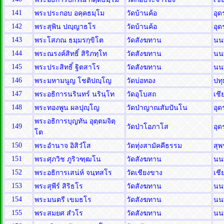
141
พระประกอบ อคฺคธมฺโม
วัดบ้านค้อ
อุด
142
พระสุพิน ปญฺญาธโร
วัดบ้านค้อ
อุด
143
พระโสภณ ธมฺมรกฺขิโต
วัดสังฆทาน
นน
144
พระณรงค์สิทธิ์ สิริภทฺโท
วัดสังฆทาน
นน
145
พระประสิทธิ์ ฐิตสาโร
วัดสังฆทาน
นน
146
พระมหามนูญ โชติปญฺโญ
วัดบ่อทอง
ปท
147
พระอธิการนรินทร์ นรินฺโท
วัดอุโบสถ
เชี
148
พระทองพูน ผลปุญฺโญ
วัดป่าญาณสัมปันโน
อุด
พระอธิการบุญทัน อุตฺตมจิตฺ
149
วัดป่าโอภาโส
อุด
โต
150
พระอำนาจ อิสิวํโส
วัดทุ่งสามัคคีธรรม
สุพ
151
พระศุภวิช ภูริวฑฺฒโน
วัดสังฆทาน
นน
152
พระอธิการเสน่ห์ จนฺทสโร
วัดเชียงขาง
เชี
153
พระสุพีร์ สิริธโร
วัดสังฆทาน
นน
154
พระมนตรี เขมธโร
วัดสังฆทาน
นน
155
พระสมยศ สํวโร
วัดสังฆทาน
นน