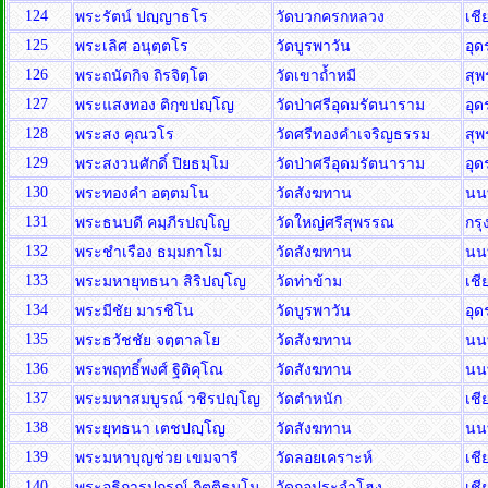
124
พระรัตน์ ปญฺญาธโร
วัดบวกครกหลวง
เชี
125
พระเลิศ อนุตฺตโร
วัดบูรพาวัน
อุด
126
พระถนัดกิจ ถิรจิตฺโต
วัดเขาถ้ำหมี
สุพ
127
พระแสงทอง ติกฺขปญฺโญ
วัดป่าศรีอุดมรัตนาราม
อุด
128
พระสง คุณวโร
วัดศรีทองคำเจริญธรรม
สุพ
129
พระสงวนศักดิ์ ปิยธมฺโม
วัดป่าศรีอุดมรัตนาราม
อุด
130
พระทองคำ อตฺตมโน
วัดสังฆทาน
นน
131
พระธนบดี คมฺภีรปญฺโญ
วัดใหญ่ศรีสุพรรณ
กร
132
พระชำเรือง ธมฺมกาโม
วัดสังฆทาน
นน
133
พระมหายุทธนา สิริปญฺโญ
วัดท่าข้าม
เชี
134
พระมีชัย มารชิโน
วัดบูรพาวัน
อุด
135
พระธวัชชัย จตฺตาลโย
วัดสังฆทาน
นน
136
พระพฤทธิ์พงศ์ ฐิติคุโณ
วัดสังฆทาน
นน
137
พระมหาสมบูรณ์ วชิรปญฺโญ
วัดตำหนัก
เชี
138
พระยุทธนา เตชปญฺโญ
วัดสังฆทาน
นน
139
พระมหาบุญช่วย เขมจารี
วัดลอยเคราะห์
เชี
140
พระอธิการปกรณ์ กิตฺติธมฺโม
วัดกอประจำโฮง
เชี