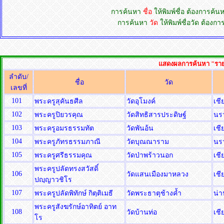
การค้นหา
ชื่อ
ให้พิมพ์ชื่อ ต้องการค้
การค้นหา
วัด
ให้พิมพ์ชื่อวัด ต้อง
แสดงผลการค้นหา "รายชื
ลำดับ/
ชื่อ
วัด
เลขที่
101
พระครูสุคันธศีล
วัดอุโมงค์
เชี
102
พระครูปิยวรคุณ
วัดสิทธิสารประดิษฐ์
นร
103
พระครูอมรธรรมทัต
วัดพันอ้น
เชี
104
พระครูภัทรธรรมภาณี
วัดบุณณาราม
นร
105
พระครูศรีธรรมคุณ
วัดป่าพร้าวนอก
เชี
พระครูปลัดทรงสวัสดิ์
106
วัดแสนเมืองมาหลวง
เชี
ปญฺญาวชิโร
107
พระครูปลัดพิทักษ์ กิตฺติเมธี
วัดพระธาตุช้างค้ำ
น่
พระครูสังฆรักษ์อาทิตย์ อาท
108
วัดบ้านท่อ
เชี
โร