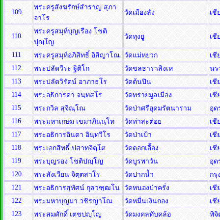
พระครูสังฆรักษ์สำราญ สุภา
109
วัดเมืองลัง
เชี
จาโร
พระครูสมุห์บุญเรือง โชติ
110
วัดทุงยู
เชี
ปุญฺโญ
111
พระครูสมุห์อภิสิทธิ์ อิสิญาโณ
วัดแม่หยวก
เชี
112
พระปลัดวีระ ฐิติโก
วัดชลธาราสิงเห
นร
113
พระปลัดวิรัตน์ อาภาธโร
วัดต้นปิน
เชี
114
พระอธิการดา จนฺทสโร
วัดทรายมูลเมือง
เชี
115
พระถวิล สุจิณฺโณ
วัดป่าศรีอุดมรัตนาราม
อุด
116
พระมหาเกษม เขมาภินนฺโท
วัดท่าสะต๋อย
เชี
117
พระอธิการอินตา อินฺทวีโร
วัดป่าเป้า
เชี
118
พระเอกสิทธิ์ ปสาทจิตฺโต
วัดดอกเอื้อง
เชี
119
พระบุญรอง โชติปญฺโญ
วัดบูรพาวัน
อุด
120
พระสังเวียน จิตฺตสาโร
วัดปากน้ำ
กร
121
พระอธิการสุทัศน์ กุลวฑฺฒโน
วัดหนองป่าครั่ง
เชี
122
พระมหาบุญมา วชิรญาโณ
วัดหมื่นเงินกอง
เชี
123
พระสมศักดิ์ เตชปญฺโญ
วัดมงคลทับคล้อ
พิจ