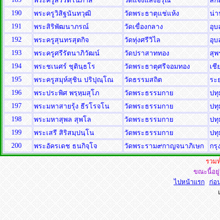
พระครูสิริรัตโนภาส
วัดแจ้งแสงอรุณ
สก
190
พระครูวิสิฐนันทวุฒิ
วัดพระธาตุแช่แห้ง
น่
191
พระสิริพัฒนาภรณ์
วัดเขื่องกลาง
อุ
192
พระครูสุนทรสุตกิจ
วัดทุ่งศรีวิไล
อุ
193
พระครูศรีรัตนาภิวัฒน์
วัดปราสาททอง
สุพ
194
พระชเนศร์ ชุตินฺธโร
วัดพระธาตุศรีจอมทอง
เชี
195
พระครูสมุห์สุชิน ปริปุณฺโณ
วัดธรรมสถิต
ระ
196
พระประพิศ พรฺหฺมสุโภ
วัดพระธรรมกาย
ปท
197
พระมหาสายรุ้ง ธีรโรจโน
วัดพระธรรมกาย
ปท
198
พระมหาสุพล สุพโล
วัดพระธรรมกาย
ปท
199
พระเสรี สิริสมฺปนฺโน
วัดพระธรรมกาย
ปท
200
พระอัครเดช ธนกิจฺโจ
วัดพระราม๙กาญจนาภิเษก
กร
รวมท
ขณะนี้อยู
ไปหน้าแรก
ก่อน