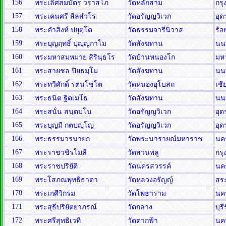
156
พระเลิศสมบัตร วราสโภ
วัดหลักสาม
กร
157
พระเคนศรี สีลสํวโร
วัดอรัญญวิเวก
อุด
158
พระคำสิงห์ ปยุตฺโต
วัดธรรมจารีนิวาส
ร้อ
159
พระบุญฤทธิ์ ปุญฺญกาโม
วัดสังฆทาน
นน
160
พระมหาสมหมาย สิรินฺธโร
วัดบ้านหนองโก
มห
161
พระสายชล ปิยธมฺโม
วัดสังฆทาน
นน
162
พระทวีศักดิ์ รตนโชโต
วัดหนองอุโบสถ
เชี
163
พระธนิต ฐิตเมโธ
วัดสังฆทาน
นน
164
พระสนั่น สนฺตมโน
วัดอรัญญวิเวก
อุด
165
พระบุญมี กตปญฺโญ
วัดอรัญญวิเวก
อุด
166
พระธรรมวรนายก
วัดพระนารายณ์มหาราช
นค
167
พระราชวชิรโมลี
วัดสวนพลู
กร
168
พระราชปริยัติ
วัดนครสวรรค์
นค
169
พระโสภณพุทธิธาดา
วัดหลวงอรัญญ์
สร
170
พระเกศีวิกรม
วัดโพธาราม
นค
171
พระสุธีปริยัตยาภรณ์
วัดกลาง
บุรี
172
พระศรีสุทธิเวที
วัดตากฟ้า
นค