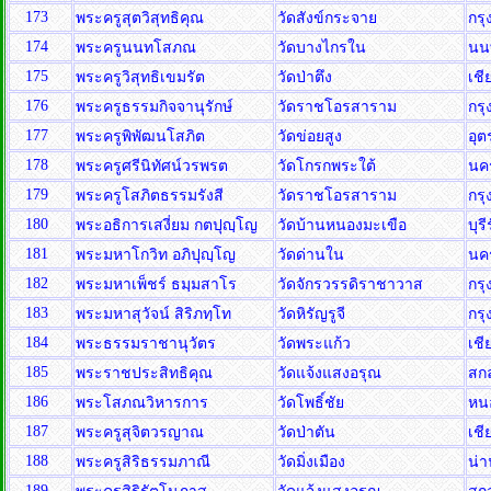
173
พระครูสุตวิสุทธิคุณ
วัดสังข์กระจาย
กร
174
พระครูนนทโสภณ
วัดบางไกรใน
นน
175
พระครูวิสุทธิเขมรัต
วัดป่าตึง
เชี
176
พระครูธรรมกิจจานุรักษ์
วัดราชโอรสาราม
กร
177
พระครูพิพัฒนโสภิต
วัดข่อยสูง
อุต
178
พระครูศรีนิทัศน์วรพรต
วัดโกรกพระใต้
นค
179
พระครูโสภิตธรรมรังสี
วัดราชโอรสาราม
กร
180
พระอธิการเสงี่ยม กตปุญฺโญ
วัดบ้านหนองมะเขือ
บุรี
181
พระมหาโกวิท อภิปุญฺโญ
วัดด่านใน
นค
182
พระมหาเพ็ชร์ ธมฺมสาโร
วัดจักรวรรดิราชาวาส
กร
183
พระมหาสุวัจน์ สิริภทฺโท
วัดหิรัญรูจี
กร
184
พระธรรมราชานุวัตร
วัดพระแก้ว
เช
185
พระราชประสิทธิคุณ
วัดแจ้งแสงอรุณ
สก
186
พระโสภณวิหารการ
วัดโพธิ์ชัย
หน
187
พระครูสุจิตวรญาณ
วัดป่าตัน
เชี
188
พระครูสิริธรรมภาณี
วัดมิ่งเมือง
น่
189