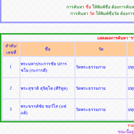
การค้นหา
ชื่อ
ให้พิมพ์ชื่อ ต้องการค้
การค้นหา
วัด
ให้พิมพ์ชื่อวัด ต้อง
แสดงผลการค้นหา "รายชื
ลำดับ/
ชื่อ
วัด
เลขที่
พระมหาประการชัย ปการ
1
วัดพระธรรมกาย
ปท
ชโย (กะการดี)
2
พระสุชาติ สุจิตฺโต (ศิริทูล)
วัดพระธรรมกาย
ปท
พระขรรค์ชัย ชยวํโส (แซ่
3
วัดพระธรรมกาย
ปท
แต้)
รวม
ขณะนี้อยู