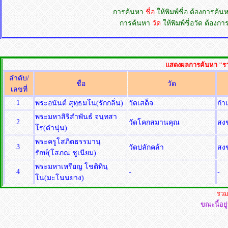
การค้นหา
ชื่อ
ให้พิมพ์ชื่อ ต้องการค้
การค้นหา
วัด
ให้พิมพ์ชื่อวัด ต้อง
แสดงผลการค้นหา "รายชื
ลำดับ/
ชื่อ
วัด
เลขที่
1
พระอนันต์ สุทฺธมโน(รักกลิ่น)
วัดเสด็จ
กำ
พระมหาสิริสำพันธ์ จนฺทสา
2
วัดโคกสมานคุณ
สง
โร(ดำนุ่น)
พระครูโสภิตธรรมานุ
3
วัดปลักคล้า
สง
รักษ์(โสภณ ชูเนียม)
พระมหาเหรียญ โชติทินฺ
4
-
-
โน(มะโนนยาง)
รวม
ขณะนี้อยู